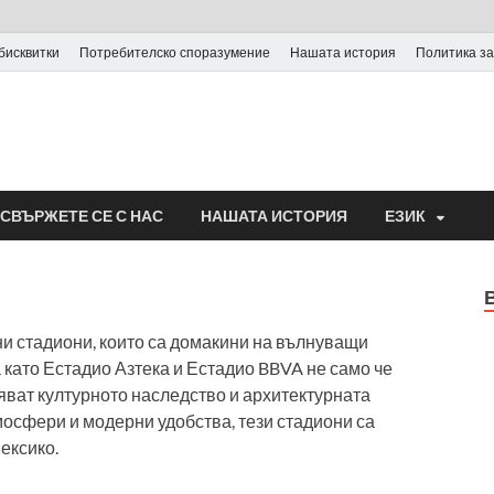
бисквитки
Потребителско споразумение
Нашата история
Политика за
СВЪРЖЕТЕ СЕ С НАС
НАШАТА ИСТОРИЯ
ЕЗИК
ни стадиони, които са домакини на вълнуващи
 като Естадио Азтека и Естадио BBVA не само че
зяват културното наследство и архитектурната
мосфери и модерни удобства, тези стадиони са
ексико.