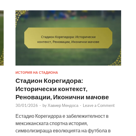
ИСТОРИЯ НА СТАДИОНА
Стадион Корегидора:
Исторически контекст,
Реновации, Иконични мачове
30/01/2026
-
by
Хавиер Мендоса
-
Leave a Comment
Естадио Корегидора е забележителност в
мексиканската спортна история,
символизираща еволюцията на футбола в