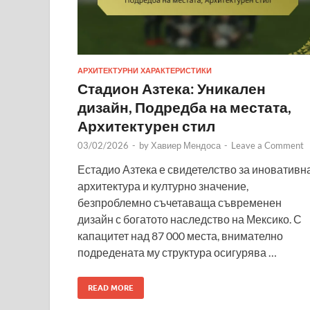
АРХИТЕКТУРНИ ХАРАКТЕРИСТИКИ
Стадион Азтека: Уникален
дизайн, Подредба на местата,
Архитектурен стил
03/02/2026
-
by
Хавиер Мендоса
-
Leave a Comment
Естадио Азтека е свидетелство за иновативн
архитектура и културно значение,
безпроблемно съчетаваща съвременен
дизайн с богатото наследство на Мексико. С
капацитет над 87 000 места, внимателно
подредената му структура осигурява …
READ MORE