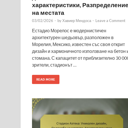
характеристики, Разпределени
на местата
03/02/2026
-
by
Хавиер Мендоса
-
Leave a Comment
Естадио Морелос е модернистичен
архитектурен шедьовър, разположен в
Морелия, Мексико, известен със своя открит
дизайн и хармоничното използване на бетон 
стомана. С капацитет от приблизително 30 00
зрители, стадионът …
READ MORE