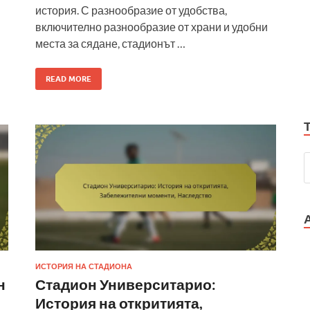
история. С разнообразие от удобства,
включително разнообразие от храни и удобни
места за сядане, стадионът …
READ MORE
ИСТОРИЯ НА СТАДИОНА
н
Стадион Университарио:
История на откритията,