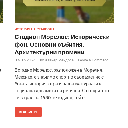
ИСТОРИЯ НА СТАДИОНА
Стадион Морелос: Исторически
фон, Основни събития,
Архитектурни промени
03/02/2026
-
by
Хавиер Мендоса
-
Leave a Comment
а
Естадио Морелос, разположен в Морелия,
Мексико, е значимо спортно съоръжение с
богата история, отразяваща културната и
социална динамика на региона. От откритето
си в края на 1980-те години, той е …
READ MORE