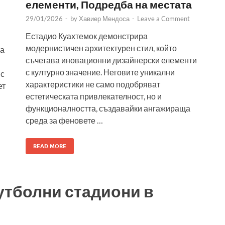
елементи, Подредба на местата
29/01/2026
-
by
Хавиер Мендоса
-
Leave a Comment
Естадио Куахтемок демонстрира
модернистичен архитектурен стил, който
та
съчетава иновационни дизайнерски елементи
с културно значение. Неговите уникални
 с
характеристики не само подобряват
ет
естетическата привлекателност, но и
функционалността, създавайки ангажираща
среда за феновете …
READ MORE
утболни стадиони в