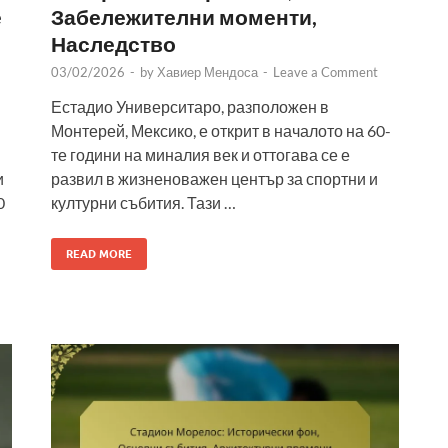
е
Забележителни моменти,
Наследство
03/02/2026
-
by
Хавиер Мендоса
-
Leave a Comment
Естадио Университаро, разположен в
Монтерей, Мексико, е открит в началото на 60-
те години на миналия век и оттогава се е
и
развил в жизненоважен център за спортни и
0
културни събития. Тази …
READ MORE