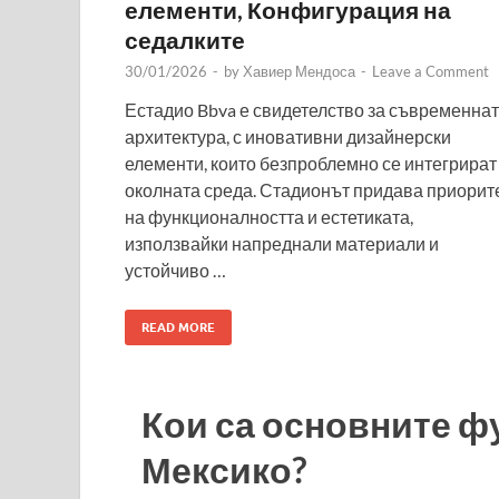
елементи, Конфигурация на
седалките
30/01/2026
-
by
Хавиер Мендоса
-
Leave a Comment
Естадио Bbva е свидетелство за съвременна
архитектура, с иновативни дизайнерски
елементи, които безпроблемно се интегрират
околната среда. Стадионът придава приорит
на функционалността и естетиката,
използвайки напреднали материали и
устойчиво …
READ MORE
Кои са основните ф
Мексико?