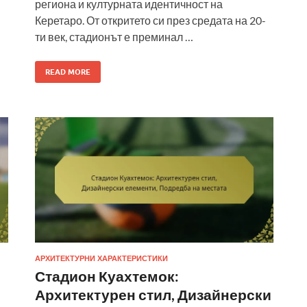
региона и културната идентичност на
Керетаро. От откритето си през средата на 20-
ти век, стадионът е преминал …
READ MORE
АРХИТЕКТУРНИ ХАРАКТЕРИСТИКИ
Стадион Куахтемок:
Архитектурен стил, Дизайнерски