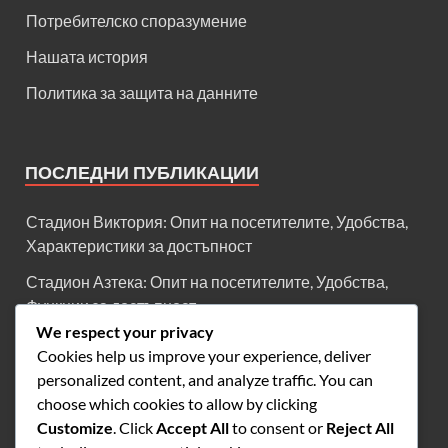
Потребителско споразумение
Нашата история
Политика за защита на данните
ПОСЛЕДНИ ПУБЛИКАЦИИ
Стадион Виктория: Опит на посетителите, Удобства,
Характеристики за достъпност
Стадион Азтека: Опит на посетителите, Удобства,
Функции за достъпност
We respect your privacy
Стадион Морелос: Архитектурен дизайн, Уникални
Cookies help us improve your experience, deliver
характеристики, Разпределение на местата
personalized content, and analyze traffic. You can
Стадион Университарио: История на откритията,
choose which cookies to allow by clicking
Забележителни моменти, Наследство
Customize
. Click
Accept All
to consent or
Reject All