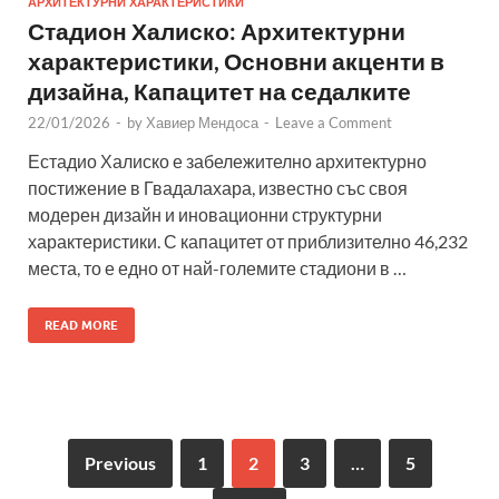
АРХИТЕКТУРНИ ХАРАКТЕРИСТИКИ
Стадион Халиско: Архитектурни
характеристики, Основни акценти в
дизайна, Капацитет на седалките
22/01/2026
-
by
Хавиер Мендоса
-
Leave a Comment
Естадио Халиско е забележително архитектурно
постижение в Гвадалахара, известно със своя
модерен дизайн и иновационни структурни
характеристики. С капацитет от приблизително 46,232
места, то е едно от най-големите стадиони в …
READ MORE
Previous
1
2
3
…
5