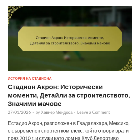
ИСТОРИЯ НА СТАДИОНА
Стадион Акрон: Исторически
моменти, Детайли за строителството,
Значими мачове
27/01/2026
-
by
Хавиер Мендоса
-
Leave a Comment
Естадио Акрон, разположен в Гвадалахара, Мексико,
е съвременен спортен комплекс, който отвори врати
през 2010 г. и служи като дом на Клуб Депортиво