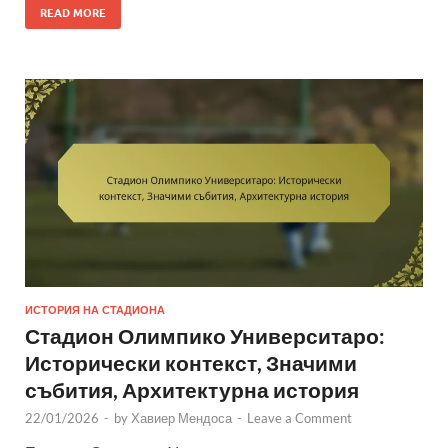
READ MORE
ИСТОРИЯ НА СТАДИОНА
Стадион Олимпико Университаро:
Исторически контекст, Значими
събития, Архитектурна история
22/01/2026
-
by
Хавиер Мендоса
-
Leave a Comment