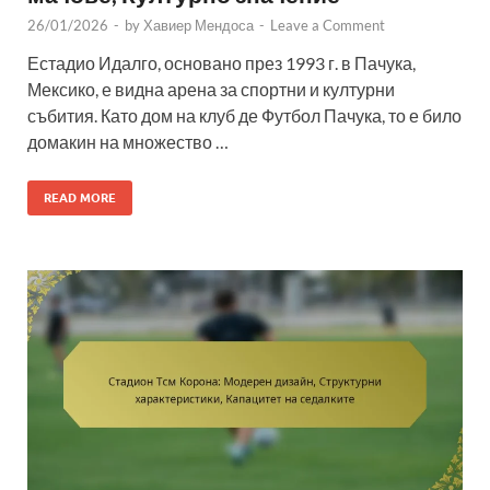
26/01/2026
-
by
Хавиер Мендоса
-
Leave a Comment
Естадио Идалго, основано през 1993 г. в Пачука,
Мексико, е видна арена за спортни и културни
събития. Като дом на клуб де Футбол Пачука, то е било
домакин на множество …
READ MORE