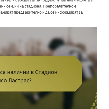
ени секции на стадиона. Препоръчително е
ланират предварително и да се информират за