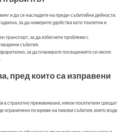
кинг и да се насладите на преди-събитийни дейности.
адиона, за да намерите удобства като тоалетни и
н транспорт, за да избегнете проблеми с
товарени събития.
дварително, за да планирате посещението си около
.
, пред които са изправени
га страхотно преживяване, някои посетители срещат
е ограничено по време на пикови събития, което води
сетители съобщават за трудности при навигацията в