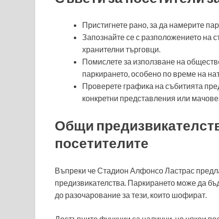
Пристигнете рано, за да намерите пар
Запознайте се с разположението на ст
хранителни търговци.
Помислете за използване на обществе
паркирането, особено по време на на
Проверете графика на събитията пре
конкретни представления или мачове
Общи предизвикателства
посетителите
Въпреки че Стадион Алфонсо Ластрас предла
предизвикателства. Паркирането може да бъд
до разочарование за тези, които шофират.
Достъпните функции са налични, но някои по