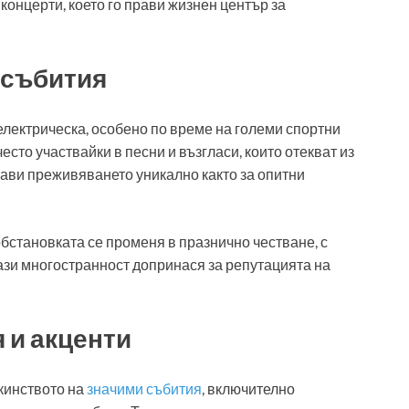
онцерти, което го прави жизнен център за
 събития
лектрическа, особено по време на големи спортни
сто участвайки в песни и възгласи, които отекват из
рави преживяването уникално както за опитни
бстановката се променя в празнично честване, с
Тази многостранност допринася за репутацията на
 и акценти
кинството на
значими събития
, включително