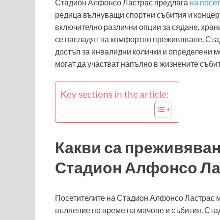
Стадион Алфонсо Ластрас предлага
на посе
редица вълнуващи спортни събития и концерт
включително различни опции за сядане, храни
се насладят на комфортно преживяване. Стад
достъп за инвалидни колички и определени ме
могат да участват напълно в жизнените събит
Key sections in the article:
Какви са преживяван
Стадион Алфонсо Ла
Посетителите на Стадион Алфонсо Ластрас м
вълнение по време на мачове и събития. Ста