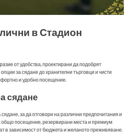
алични в Стадион
азие от удобства, проектирани да подобрят
и опции за сядане до хранителни търговци и чисти
омфортно и удобно посещение.
а сядане
сядане, за да отговори на различни предпочитания и
за общо посещение, резервирани места и премиум
ат в зависимост от бюджета и желаното преживяване.