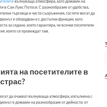
тителите
вълнуваща атмосфера, като домакин на
и в Сан Луис Потоси. С разнообразие от удобства,
телни търговци и чисти съоръжения, гостите могат да
ионът е оборудван и с достъпни функции, като
ста за сядане, което гарантира, че всички посетители
ия, които се провеждат там.
ията на посетителите в
страс?
огат да очакват вълнуваща атмосфера, изпълнена с
дионът е домакин на разнообразие от дейности, от