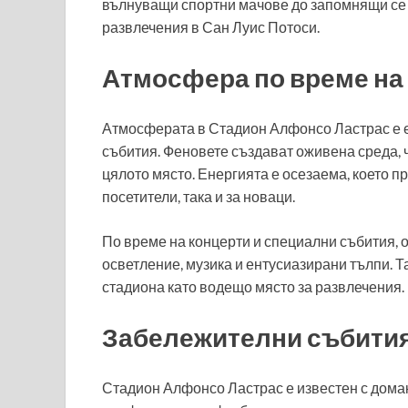
вълнуващи спортни мачове до запомнящи се к
развлечения в Сан Луис Потоси.
Атмосфера по време на
Атмосферата в Стадион Алфонсо Ластрас е е
събития. Феновете създават оживена среда, че
цялото място. Енергията е осезаема, което п
посетители, така и за новаци.
По време на концерти и специални събития, о
осветление, музика и ентусиазирани тълпи. 
стадиона като водещо място за развлечения.
Забележителни събития
Стадион Алфонсо Ластрас е известен с дома