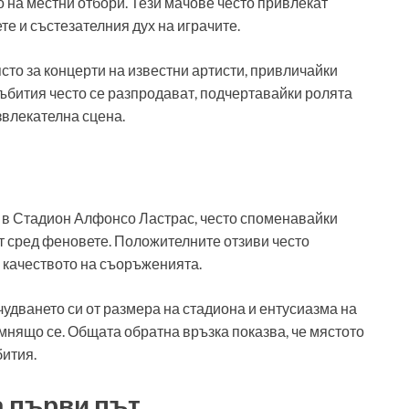
на местни отбори. Тези мачове често привлекат
те и състезателния дух на играчите.
сто за концерти на известни артисти, привличайки
събития често се разпродават, подчертавайки ролята
звлекателна сцена.
 в Стадион Алфонсо Ластрас, често споменавайки
т сред феновете. Положителните отзиви често
 качеството на съоръженията.
чудването си от размера на стадиона и ентусиазма на
мнящо се. Общата обратна връзка показва, че мястото
ития.
а първи път