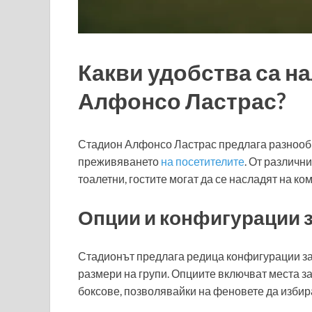
Какви удобства са н
Алфонсо Ластрас?
Стадион Алфонсо Ластрас предлага разнообр
преживяването
на посетителите
. От различн
тоалетни, гостите могат да се насладят на к
Опции и конфигурации з
Стадионът предлага редица конфигурации за 
размери на групи. Опциите включват места 
боксове, позволявайки на феновете да избир