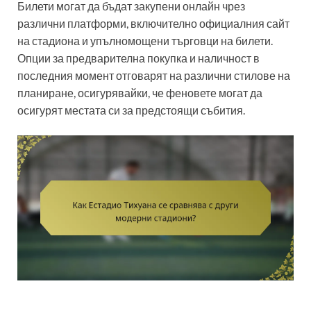
Билети могат да бъдат закупени онлайн чрез
различни платформи, включително официалния сайт
на стадиона и упълномощени търговци на билети.
Опции за предварителна покупка и наличност в
последния момент отговарят на различни стилове на
планиране, осигурявайки, че феновете могат да
осигурят местата си за предстоящи събития.