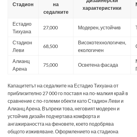
Дизайнерски
Стадион
на
характеристики
седалките
Естадио
27,000
Модерен, устойчив
Тихуана
Стадион
Високотехнологичен,
68,500
Леви
екологичен
Алианц
75,000
Осветена фасада
Арена
Капацитетът на седалките на Естадио Тихуана от
приблизително 27 000 го поставя на по-малкия край в
сравнение с по-големи обекти като Стадион Леви и
Алианц Арена. Въпреки това, неговият модерен и
устойчив дизайн подчертава комфорта и
ангажираността на феновете, което подобрява
общото изживяване. Оформлението на стадиона