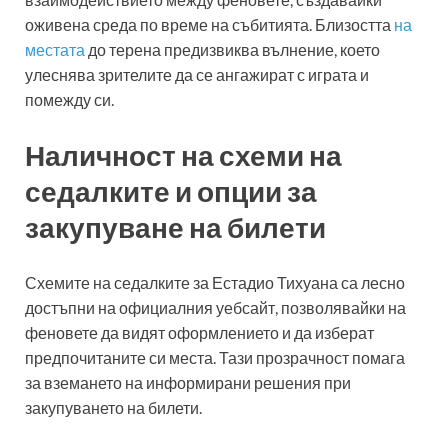
оживена среда по време на събитията. Близостта
на
местата
до терена предизвиква вълнение, което
улеснява зрителите да се ангажират с играта и
помежду си.
Наличност на схеми на
седалките и опции за
закупуване на билети
Схемите на седалките за Естадио Тихуана са лесно
достъпни на официалния уебсайт, позволявайки на
феновете да видят оформлението и да изберат
предпочитаните си места. Тази прозрачност помага
за вземането на информирани решения при
закупуването на билети.