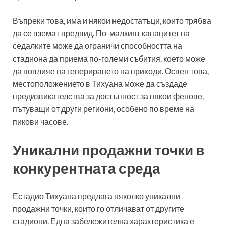
Въпреки това, има и някои недостатъци, които трябва
да се вземат предвид. По-малкият капацитет на
седалките може да ограничи способността на
стадиона да приема по-големи събития, което може
да повлияе на генерирането на приходи. Освен това,
местоположението в Тихуана може да създаде
предизвикателства за достъпност за някои фенове,
пътуващи от други региони, особено по време на
пикови часове.
Уникални продажни точки в
конкурентната среда
Естадио Тихуана предлага няколко уникални
продажни точки, които го отличават от другите
стадиони. Една забележителна характеристика е