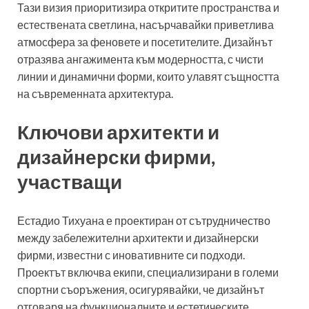
Тази визия приоритизира откритите пространства и
естествената светлина, насърчавайки приветлива
атмосфера за феновете и посетителите. Дизайнът
отразява ангажимента към модерността, с чисти
линии и динамични форми, които улавят същността
на съвременната архитектура.
Ключови архитекти и
дизайнерски фирми,
участващи
Естадио Тихуана е проектиран от сътрудничество
между забележителни архитекти и дизайнерски
фирми, известни с иновативните си подходи.
Проектът включва екипи, специализирани в големи
спортни съоръжения, осигурявайки, че дизайнът
отговаря на функционалните и естетическите