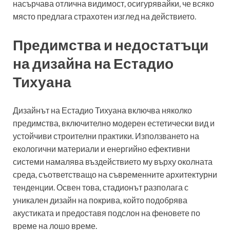
насърчава отлична видимост, осигурявайки, че всяко
място предлага страхотен изглед на действието.
Предимства и недостатъци
на дизайна на Естадио
Тихуана
Дизайнът на Естадио Тихуана включва няколко
предимства, включително модерен естетически вид и
устойчиви строителни практики. Използването на
екологични материали и енергийно ефективни
системи намалява въздействието му върху околната
среда, съответстващо на съвременните архитектурни
тенденции. Освен това, стадионът разполага с
уникален дизайн на покрива, който подобрява
акустиката и предоставя подслон на феновете по
време на лошо време.