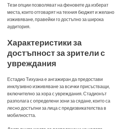
Тези опции позволяват на феновете да изберат
места, които отговарят на техния бюджет и желано
изживяване, правейки го достъпно за широка
аудитория.
Характеристики за
достъпност за зрители с
увреждания
Естадио Тихуана е ангажиран да предостави
инклузивно изживяване за всички присъстващи,
включително за хора с увреждания. Стадионът
разполага с определени зони за сядане, които са
лесно достъпни за лица с предизвикателства в
мобилността.