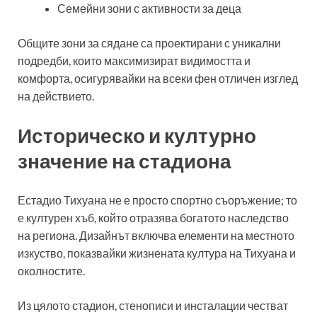
Семейни зони с активности за деца
Общите зони за сядане са проектирани с уникални
подредби, които максимизират видимостта и
комфорта, осигурявайки на всеки фен отличен изглед
на действието.
Историческо и културно
значение на стадиона
Естадио Тихуана не е просто спортно съоръжение; то
е културен хъб, който отразява богатото наследство
на региона. Дизайнът включва елементи на местното
изкуство, показвайки жизнената култура на Тихуана и
околностите.
Из цялото стадион, стенописи и инсталации честват