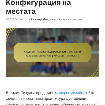
Конфигурация на
местата
09/01/2026
-
by
Хавиер Мендоса
-
Leave a Comment
Естадио Тихуана представя
модерен дизайн
, който
съчетава иновативна архитектура с устойчиви
характеристики, което го прави забележителен обект