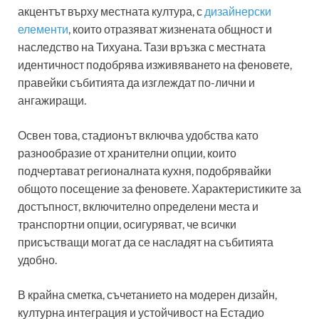
акцентът върху местната култура, с
дизайнерски
елементи
, които отразяват жизнената общност и
наследство на Тихуана. Тази връзка с местната
идентичност подобрява изживяването на феновете,
правейки събитията да изглеждат по-лични и
ангажиращи.
Освен това, стадионът включва удобства като
разнообразие от хранителни опции, които
подчертават регионалната кухня, подобрявайки
общото посещение за феновете. Характеристиките за
достъпност, включително определени места и
транспортни опции, осигуряват, че всички
присъстващи могат да се насладят на събитията
удобно.
В крайна сметка, съчетанието на модерен дизайн,
културна интеграция и устойчивост на Естадио