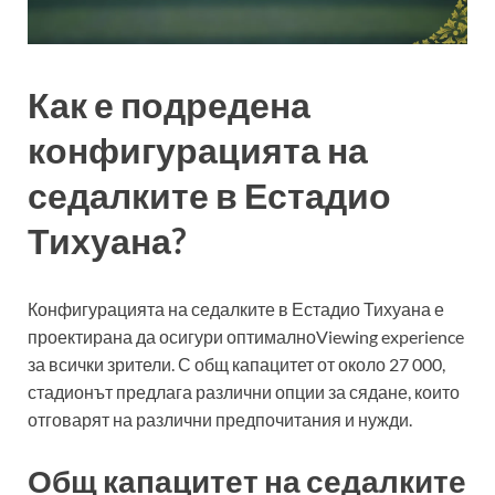
Как е подредена
конфигурацията на
седалките в Естадио
Тихуана?
Конфигурацията на седалките в Естадио Тихуана е
проектирана да осигури оптималноViewing experience
за всички зрители. С общ капацитет от около 27 000,
стадионът предлага различни опции за сядане, които
отговарят на различни предпочитания и нужди.
Общ капацитет на седалките