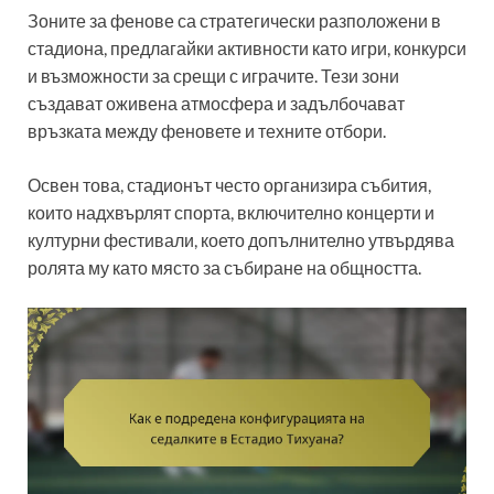
Зоните за фенове са стратегически разположени в
стадиона, предлагайки активности като игри, конкурси
и възможности за срещи с играчите. Тези зони
създават оживена атмосфера и задълбочават
връзката между феновете и техните отбори.
Освен това, стадионът често организира събития,
които надхвърлят спорта, включително концерти и
културни фестивали, което допълнително утвърдява
ролята му като място за събиране на общността.