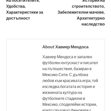
на посетителите,
История на
Удобства,
строителството,
Характеристики за
Забележителни мачове,
достъпност
Архитектурно
наследство
About Хавиер Мендоса
Хавиер Мендоса е запален
футболен ентусиаст и писател
на пътешествия, базиран в
Мексико Сити. С дълбока
любов към красивата игра, той
изследва богатата история и
жизнената култура на
футболните стадиони в
Мексико, споделяйки истории,
които свързват феновете с