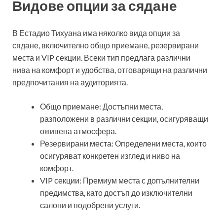
Видове опции за сядане
В Естадио Тихуана има няколко вида опции за
сядане, включително общо приемане, резервирани
места и VIP секции. Всеки тип предлага различни
нива на комфорт и удобства, отговарящи на различни
предпочитания на аудиторията.
Общо приемане: Достъпни места,
разположени в различни секции, осигуряващи
оживена атмосфера.
Резервирани места: Определени места, които
осигуряват конкретен изглед и ниво на
комфорт.
VIP секции: Премиум места с допълнителни
предимства, като достъп до изключителни
салони и подобрени услуги.