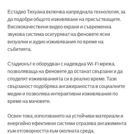
Естадио Тихуана включва напреднала технология, за
да подобри общото изживяване на присъстващите.
Висококачествени видео екрани и съвременна
звукова система осигуряват на феновете ясни
визуални и аудио изживявания по време на
събитията.
Стадионът е оборудван с надеждна Wi-Fi мрежа,
позволяваща на феновете да останат свързани и да
споделят изживяванията си в реално време. Тази
свързаност подобрява ангажираността в социалните
медии и позволява интерактивни изживявания по
време на мачовете.
Освен това, използването на устойчиви материали и
енергийно ефективни системи отразява ангажимента
към отговорността към околната среда,