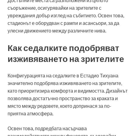
Достъпните места са разположени из цялото
съоръжение, осигурявайки на зрителите с
увреждания добър изглед на събитието. Освен това,
стадионът е оборудван с рампи и асансьори, за да
улесни движението между различните нива.
Как седалките подобряват
изживяването на зрителите
Конфигурацията на седалките в Естадио Тихуана
значително подобрява изживяването на зрителите,
като приоритизира комфорта и видимостта. Дизайнът
позволява достатъчно пространство за краката и
място между редовете, което допринася за по-
приятна атмосфера.
Освен това, подредбата насърчава
взаимодействието между феновете, създавайки