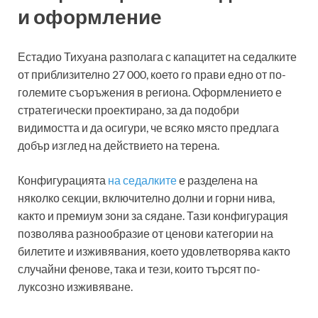
и оформление
Естадио Тихуана разполага с капацитет на седалките
от приблизително 27 000, което го прави едно от по-
големите съоръжения в региона. Оформлението е
стратегически проектирано, за да подобри
видимостта и да осигури, че всяко място предлага
добър изглед на действието на терена.
Конфигурацията
на седалките
е разделена на
няколко секции, включително долни и горни нива,
както и премиум зони за сядане. Тази конфигурация
позволява разнообразие от ценови категории на
билетите и изживявания, което удовлетворява както
случайни фенове, така и тези, които търсят по-
луксозно изживяване.